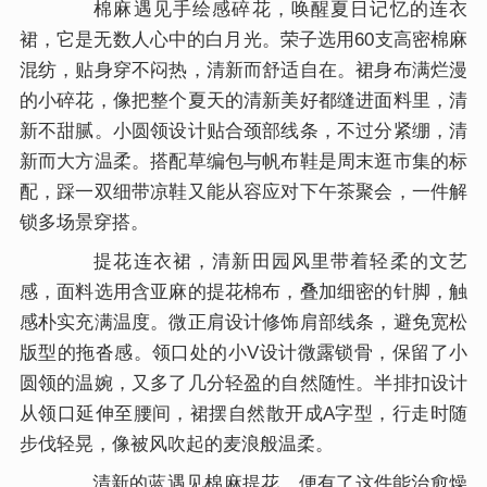
棉麻遇见手绘感碎花，唤醒夏日记忆的连衣
裙，它是无数人心中的白月光。荣子选用60支高密棉麻
混纺，贴身穿不闷热，清新而舒适自在。裙身布满烂漫
的小碎花，像把整个夏天的清新美好都缝进面料里，清
新不甜腻。小圆领设计贴合颈部线条，不过分紧绷，清
新而大方温柔。搭配草编包与帆布鞋是周末逛市集的标
配，踩一双细带凉鞋又能从容应对下午茶聚会，一件解
锁多场景穿搭。
提花连衣裙，清新田园风里带着轻柔的文艺
感，面料选用含亚麻的提花棉布，叠加细密的针脚，触
感朴实充满温度。微正肩设计修饰肩部线条，避免宽松
版型的拖沓感。领口处的小V设计微露锁骨，保留了小
圆领的温婉，又多了几分轻盈的自然随性。半排扣设计
从领口延伸至腰间，裙摆自然散开成A字型，行走时随
步伐轻晃，像被风吹起的麦浪般温柔。
清新的蓝遇见棉麻提花，便有了这件能治愈燥