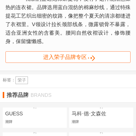
热的连衣裙。品牌选用蓝白混纺的棉麻纱线，通过特殊
提花工艺织出细密的纹路，像把整个夏天的清凉都缝进
了衣褶里。V领设计拉长颈部线条，微露锁骨不暴露，
适合亚洲女性的含蓄美。腰间自然收褶设计，修饰腰
身，保留慵懒感。
进入荣子品牌专区
标签：
荣子
推荐品牌
BRANDS
GUESS
马科·德·文森佐
潮牌
潮牌