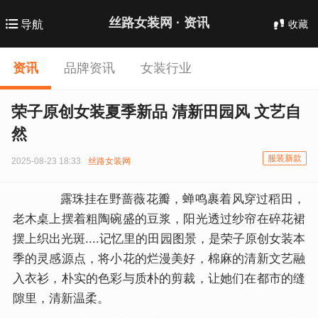
丝路女装网 ·
资讯
收藏
导航
资讯
品牌资讯
女装行业
荣子原创女装夏季新品 清新田园风 文艺自
然
服装新款
2025-08-23 18:33
丝路女装网
露珠挂在野蔷薇花瓣，蝉鸣裹着风穿过稻田，
老木桌上摆着粗陶碗盛的豆浆，阳光透过纱帘在碎花裙
摆上织出光斑....记忆里的田园图景，是荣子原创女装本
季的灵感源点，将小花的烂漫美好，棉麻的清新文艺融
入衣衫，朴实的色彩与质朴的剪裁，让她们在都市的缝
隙里，清新温柔。