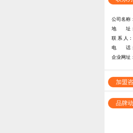
公司名称
地 址：
联 系 人
电 话：13
企业网址：htt
加盟
品牌