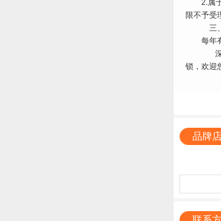
2.属于
限不予受
三、换
每年有两
深圳森女
锁，欢迎
品牌
联系