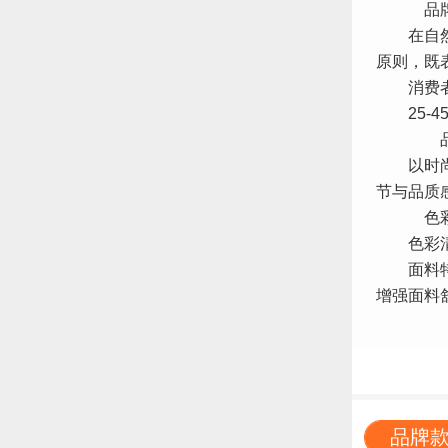
品牌
在自然中
原则，既
消费者
25-4
品牌
以时尚、
节与品质
色彩
色彩清新
面料特色
增强面料
品牌