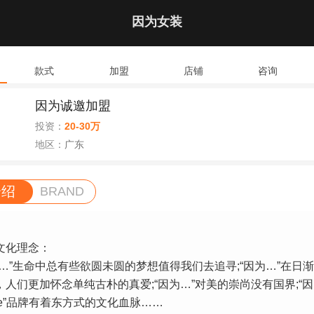
因为女装
款式
加盟
店铺
咨询
因为诚邀加盟
投资：
20-30万
地区：
广东
介绍
BRAND
化理念：
”生命中总有些欲圆未圆的梦想值得我们去追寻;“因为…”在日
，人们更加怀念单纯古朴的真爱;“因为…”对美的崇尚没有国界;“因
olle”品牌有着东方式的文化血脉……