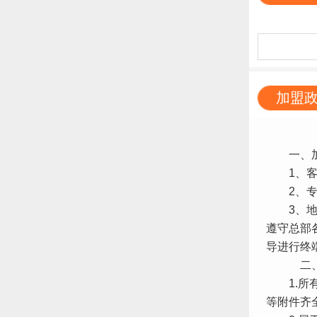
加盟
一、加盟
1、客户
2、专卖
3、地区
遵守总部
导进行终
二、调
1.所有
等附件齐