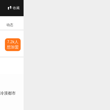
收藏
动态
7.2k人
想加盟
渐冷漠都市