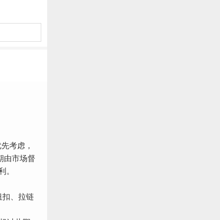
优先考虑，
期由市场督
利。
纽扣、拉链