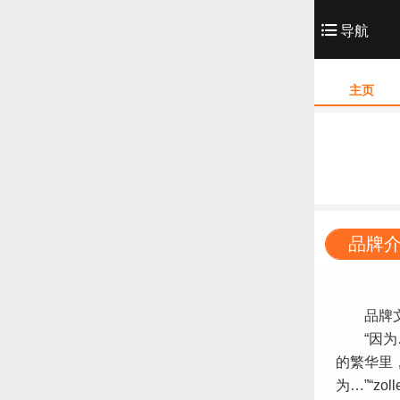
导航
主页
品牌
品牌文
“因为…
的繁华里
为…”“z